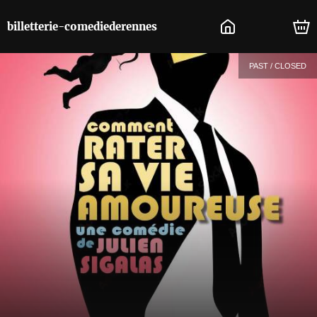
billetterie-comediederennes
PAST / CLOSED