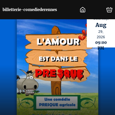
billetterie-comediederennes
Saturday,
Aug
29,
2026
09:00
PM