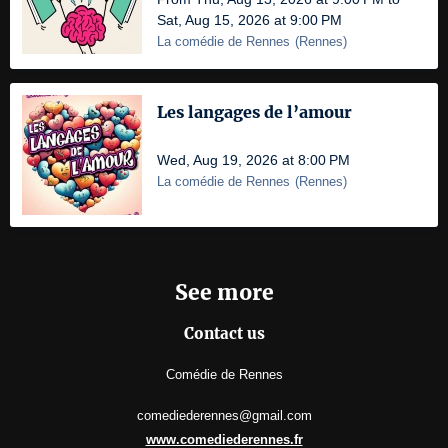
Sat, Aug 15, 2026 at 9:00 PM
La comédie de Rennes
(
Rennes
)
Les langages de l’amour
Wed, Aug 19, 2026 at 8:00 PM
La comédie de Rennes
(
Rennes
)
See more
Contact us
Comédie de Rennes
comediederennes@gmail.com
www.comediederennes.fr