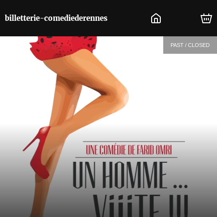
billetterie-comediederennes
PAST / CLOSED