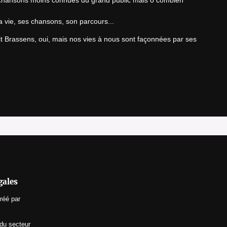
 chansons moins connues du grand public mais ô combien 
 vie, ses chansons, son parcours...
t Brassens, oui, mais nos vies à nous sont façonnées par ses 
gales
réé par
 du secteur