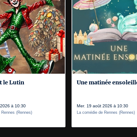
 le Lutin
Une matinée ensoleill
 2026 à 10:30
Mer. 19 août 2026 à 10:30
e Rennes
(
Rennes
)
La comédie de Rennes
(
Rennes
)